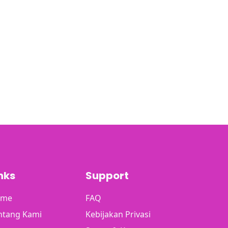
nks
Support
ome
FAQ
ntang Kami
Kebijakan Privasi