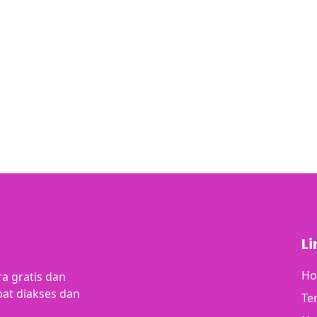
Li
H
a gratis dan
at diakses dan
Te